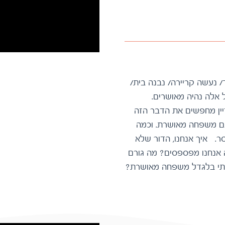
אמרו לנו שכשנתחתן/נלד ילדים/נביא עוד ילד/ נעשה קריירה/ נבנה בית/
…(השלימו בעצמכם) … שכשיהיה לנו את כל אלה נהיה מאושרים.
ואיכשהו קרו כל אלה או חלק מהם ואנחנו עדיין מחפשים את הדבר הזה
שייתן לנו להרגיש שאנחנו אנשים מאושרים עם משפחה מאושרת. וכמה
שאנחנו מתאמצים איכשהו זה עדיין מרגיש חסר. איך אנחנו, הדור שלא
חסר לו כלום, עדיין לא מצאנו את האושר? מה אנחנו מפספסים? מה גורם
אמיתי בלגדל משפחה מאושרת?