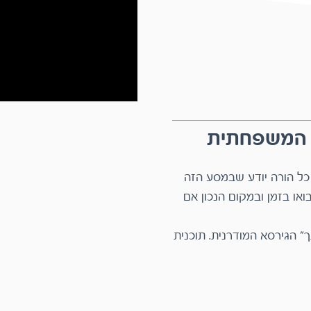
א המשפחתית
מסע ההורות כמוהו כהליכה במדבר 40 שנים. כל הורה יודע שבמסע הזה
אין תמיד רגעי תהילה גדולים, אך הפירות בו יבואו בזמן ובמקום הנכון אם
וגם, על מהות חינוך הילדים "והגדת לבנך ובתך" הגירסא המודרנית. תוכנית