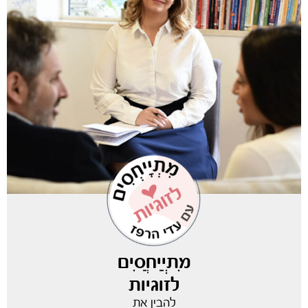
מִתְיַיחֲסִים
לזוגיות
להבין את