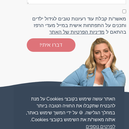
מאשר/ת קבלת עוד רעיונות טובים לגידול ילדים
ותכנים על התפתחות אישית במייל מעדי הרפז
בהתאם ל
מדיניות הפרטיות של האתר
דברו איתי!
בואו
מתייחסים
עדי
האתר עושה שימוש בקובצי Cookies על מנת
להבטיח שתקבלו את החוויה הטובה ביותר
נכיר
מתייחסים להורות
במהלך הגלישה. 🍪 על ידי המשך שימוש באתר,
הרפז
את/ה מאשר/ת את השימוש בקובצי Cookies.
מהתקשורת
לפרטים נוספים
מתייחסים לזוגיות