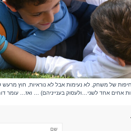
י (דחיפות של משחק, לא נעימות אבל לא נוראיות, חוץ מרעש
ת אחים אחד לשני…ולעסוק בענייניהם) … ואז… עומר דוחף