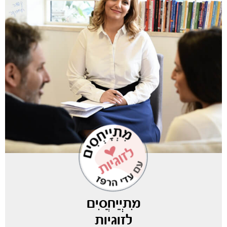
מִתְיַיחֲסִים
לזוגיות